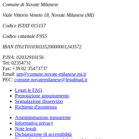
Comune di Novate Milanese
Viale Vittorio Veneto 18, Novate Milanese (MI)
Codice ISTAT 015157
Codice catastale F955
IBAN IT61T0103033520000001243572
P.IVA: 02032910156
Tel: 02354731
Fax: +39 02 35473737
Email:
urp@comune.novate-milanese.mi.it
PEC:
comune.novatemilanese@legalmail.it
Leggi le FAQ
Prenotazione appuntamento
Segnalazione disservizio
Richiesta d'assistenza
Amministrazione trasparente
Informativa privacy
Note legali
Dichiarazione di accessibilità