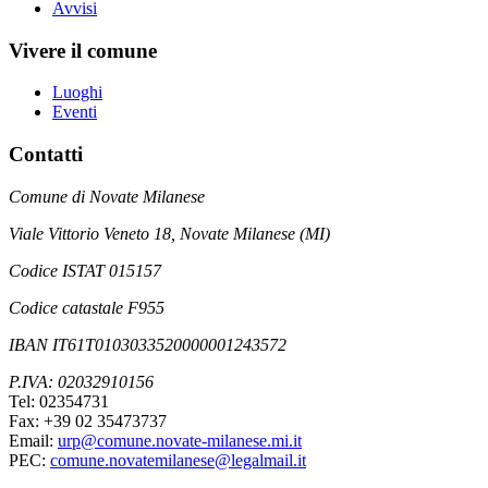
Avvisi
Vivere il comune
Luoghi
Eventi
Contatti
Comune di Novate Milanese
Viale Vittorio Veneto 18, Novate Milanese (MI)
Codice ISTAT 015157
Codice catastale F955
IBAN IT61T0103033520000001243572
P.IVA: 02032910156
Tel: 02354731
Fax: +39 02 35473737
Email:
urp@comune.novate-milanese.mi.it
PEC:
comune.novatemilanese@legalmail.it