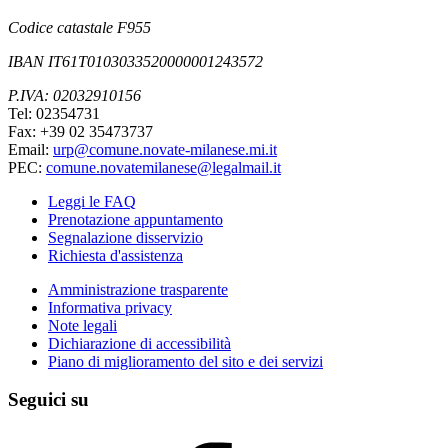
Codice catastale F955
IBAN IT61T0103033520000001243572
P.IVA: 02032910156
Tel: 02354731
Fax: +39 02 35473737
Email:
urp@comune.novate-milanese.mi.it
PEC:
comune.novatemilanese@legalmail.it
Leggi le FAQ
Prenotazione appuntamento
Segnalazione disservizio
Richiesta d'assistenza
Amministrazione trasparente
Informativa privacy
Note legali
Dichiarazione di accessibilità
Piano di miglioramento del sito e dei servizi
Seguici su