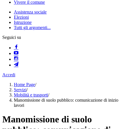
Vivere il comune
Assistenza sociale
Elezioni
Istruzione
Tutti gli argomenti...
Seguici su
Accedi
Home Page
/
Servizi
/
Mobilità e trasporti
/
Manomissione di suolo pubblico: comunicazione di inizio
lavori
Manomissione di suolo