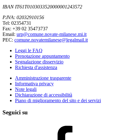
IBAN IT61T0103033520000001243572
P.IVA: 02032910156
Tel: 02354731
Fax: +39 02 35473737
Email:
urp@comune.novate-milanese.mi.it
PEC:
comune.novatemilanese@legalmail.it
Leggi le FAQ
Prenotazione appuntamento
Segnalazione disservizio
Richiesta d'assistenza
Amministrazione trasparente
Informativa privacy
Note legali
Dichiarazione di accessibilità
Piano di miglioramento del sito e dei servizi
Seguici su