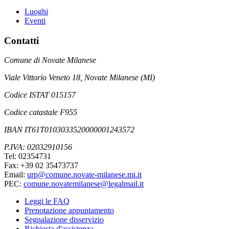
Luoghi
Eventi
Contatti
Comune di Novate Milanese
Viale Vittorio Veneto 18, Novate Milanese (MI)
Codice ISTAT 015157
Codice catastale F955
IBAN IT61T0103033520000001243572
P.IVA: 02032910156
Tel: 02354731
Fax: +39 02 35473737
Email:
urp@comune.novate-milanese.mi.it
PEC:
comune.novatemilanese@legalmail.it
Leggi le FAQ
Prenotazione appuntamento
Segnalazione disservizio
Richiesta d'assistenza