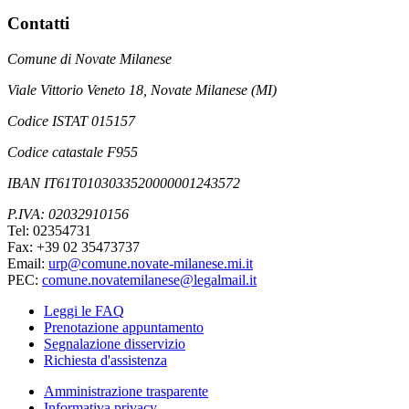
Contatti
Comune di Novate Milanese
Viale Vittorio Veneto 18, Novate Milanese (MI)
Codice ISTAT 015157
Codice catastale F955
IBAN IT61T0103033520000001243572
P.IVA: 02032910156
Tel: 02354731
Fax: +39 02 35473737
Email:
urp@comune.novate-milanese.mi.it
PEC:
comune.novatemilanese@legalmail.it
Leggi le FAQ
Prenotazione appuntamento
Segnalazione disservizio
Richiesta d'assistenza
Amministrazione trasparente
Informativa privacy