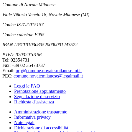
Comune di Novate Milanese
Viale Vittorio Veneto 18, Novate Milanese (MI)
Codice ISTAT 015157
Codice catastale F955
IBAN IT61T0103033520000001243572
P.IVA: 02032910156
Tel: 02354731
Fax: +39 02 35473737
Email:
urp@comune.novate-milanese.mi.it
PEC:
comune.novatemilanese@legalmail.it
Leggi le FAQ
Prenotazione appuntamento
Segnalazione disservizio
Richiesta d'assistenza
Amministrazione trasparente
Informativa privacy
Note legali
Dichiarazione di accessibilità