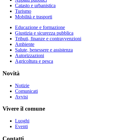
Catasto e urbanistica
Turismo
Mobilità e trasporti
Educazione e formazione
Giustizia e sicurezza pubblica
Tributi, finanze e contravvenzioni
Ambiente
Salute, benessere e assistenza
Autorizzazioni
Agricoltura e pesca
Novità
Notizie
Comunicati
Avvisi
Vivere il comune
Luoghi
Eventi
Contatti