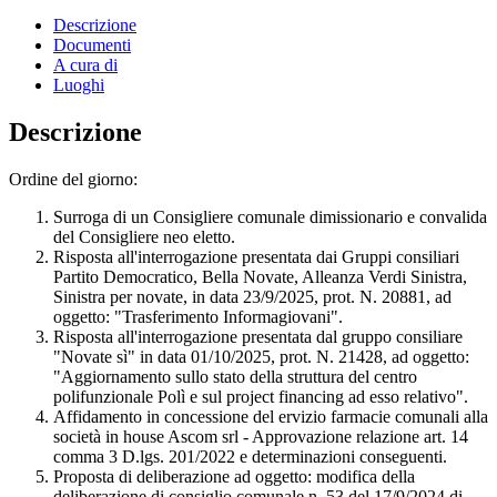
Descrizione
Documenti
A cura di
Luoghi
Descrizione
Ordine del giorno:
Surroga di un Consigliere comunale dimissionario e convalida
del Consigliere neo eletto.
Risposta all'interrogazione presentata dai Gruppi consiliari
Partito Democratico, Bella Novate, Alleanza Verdi Sinistra,
Sinistra per novate, in data 23/9/2025, prot. N. 20881, ad
oggetto: "Trasferimento Informagiovani".
Risposta all'interrogazione presentata dal gruppo consiliare
"Novate sì" in data 01/10/2025, prot. N. 21428, ad oggetto:
"Aggiornamento sullo stato della struttura del centro
polifunzionale Polì e sul project financing ad esso relativo".
Affidamento in concessione del ervizio farmacie comunali alla
società in house Ascom srl - Approvazione relazione art. 14
comma 3 D.lgs. 201/2022 e determinazioni conseguenti.
Proposta di deliberazione ad oggetto: modifica della
deliberazione di consiglio comunale n. 53 del 17/9/2024 di