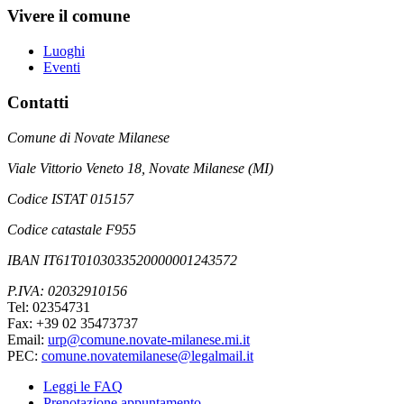
Vivere il comune
Luoghi
Eventi
Contatti
Comune di Novate Milanese
Viale Vittorio Veneto 18, Novate Milanese (MI)
Codice ISTAT 015157
Codice catastale F955
IBAN IT61T0103033520000001243572
P.IVA: 02032910156
Tel: 02354731
Fax: +39 02 35473737
Email:
urp@comune.novate-milanese.mi.it
PEC:
comune.novatemilanese@legalmail.it
Leggi le FAQ
Prenotazione appuntamento