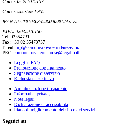
Codice ISTAT 015157
Codice catastale F955
IBAN IT61T0103033520000001243572
P.IVA: 02032910156
Tel: 02354731
Fax: +39 02 35473737
Email:
urp@comune.novate-milanese.mi.it
PEC:
comune.novatemilanese@legalmail.it
Leggi le FAQ
Prenotazione appuntamento
Segnalazione disservizio
Richiesta d'assistenza
Amministrazione trasparente
Informativa privacy
Note legali
Dichiarazione di accessibilità
Piano di miglioramento del sito e dei servizi
Seguici su