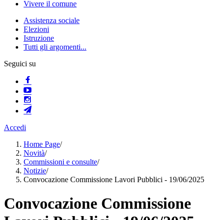
Vivere il comune
Assistenza sociale
Elezioni
Istruzione
Tutti gli argomenti...
Seguici su
Accedi
Home Page
/
Novità
/
Commissioni e consulte
/
Notizie
/
Convocazione Commissione Lavori Pubblici - 19/06/2025
Convocazione Commissione