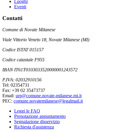
Luoghi
Eventi
Contatti
Comune di Novate Milanese
Viale Vittorio Veneto 18, Novate Milanese (MI)
Codice ISTAT 015157
Codice catastale F955
IBAN IT61T0103033520000001243572
P.IVA: 02032910156
Tel: 02354731
Fax: +39 02 35473737
Email:
urp@comune.novate-milanese.mi.it
PEC:
comune.novatemilanese@legalmail.it
Leggi le FAQ
Prenotazione appuntamento
Segnalazione disservizio
Richiesta d'assistenza