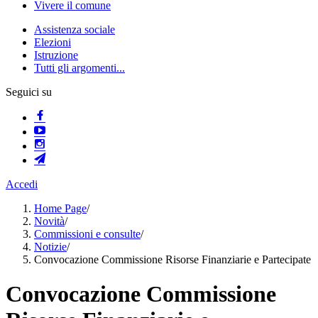
Vivere il comune
Assistenza sociale
Elezioni
Istruzione
Tutti gli argomenti...
Seguici su
Accedi
Home Page
/
Novità
/
Commissioni e consulte
/
Notizie
/
Convocazione Commissione Risorse Finanziarie e Partecipate
Convocazione Commissione