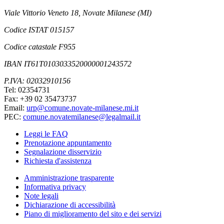
Viale Vittorio Veneto 18, Novate Milanese (MI)
Codice ISTAT 015157
Codice catastale F955
IBAN IT61T0103033520000001243572
P.IVA: 02032910156
Tel: 02354731
Fax: +39 02 35473737
Email:
urp@comune.novate-milanese.mi.it
PEC:
comune.novatemilanese@legalmail.it
Leggi le FAQ
Prenotazione appuntamento
Segnalazione disservizio
Richiesta d'assistenza
Amministrazione trasparente
Informativa privacy
Note legali
Dichiarazione di accessibilità
Piano di miglioramento del sito e dei servizi