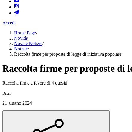
Accedi
Home Page
/
Novità
/
Novate Notizie
/
Notizie
/
Raccolta firme per proposte di legge di iniziativa popolare
Raccolta firme per proposte di l
Raccolta firme a favore di 4 quesiti
Data:
21 giugno 2024