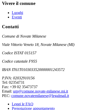
Vivere il comune
Luoghi
Eventi
Contatti
Comune di Novate Milanese
Viale Vittorio Veneto 18, Novate Milanese (MI)
Codice ISTAT 015157
Codice catastale F955
IBAN IT61T0103033520000001243572
P.IVA: 02032910156
Tel: 02354731
Fax: +39 02 35473737
Email:
urp@comune.novate-milanese.mi.it
PEC:
comune.novatemilanese@legalmail.it
Leggi le FAQ
Prenotazione appuntamento