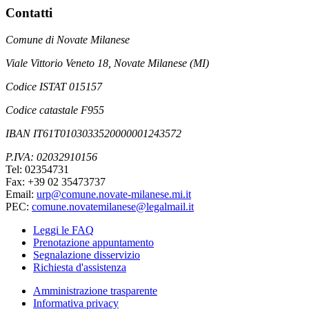
Contatti
Comune di Novate Milanese
Viale Vittorio Veneto 18, Novate Milanese (MI)
Codice ISTAT 015157
Codice catastale F955
IBAN IT61T0103033520000001243572
P.IVA: 02032910156
Tel: 02354731
Fax: +39 02 35473737
Email:
urp@comune.novate-milanese.mi.it
PEC:
comune.novatemilanese@legalmail.it
Leggi le FAQ
Prenotazione appuntamento
Segnalazione disservizio
Richiesta d'assistenza
Amministrazione trasparente
Informativa privacy