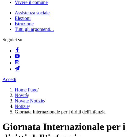
Vivere il comune
Assistenza sociale
Elezioni
Istruzione
Tutti gli argomenti...
Seguici su
Accedi
Home Page
/
Novità
/
Novate Notizie
/
Notizie
/
Giornata Internazionale per i diritti dell'infanzia
Giornata Internazionale per i