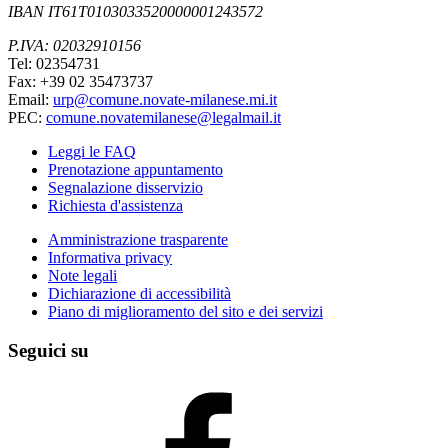
IBAN IT61T0103033520000001243572
P.IVA: 02032910156
Tel: 02354731
Fax: +39 02 35473737
Email:
urp@comune.novate-milanese.mi.it
PEC:
comune.novatemilanese@legalmail.it
Leggi le FAQ
Prenotazione appuntamento
Segnalazione disservizio
Richiesta d'assistenza
Amministrazione trasparente
Informativa privacy
Note legali
Dichiarazione di accessibilità
Piano di miglioramento del sito e dei servizi
Seguici su