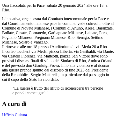
Una fiaccolata per la Pace, sabato 20 gennaio 2024 alle ore 18, a
Rho.
L'iniziativa, organizzata dal Comitato intercomunale per la Pace e
dal Coordinamento milanese pace in comune, vede coinvolti, oltre al
Comune di Novate Milanese, i Comuni di Arluno, Arese, Baranzate,
Bollate, Cesate, Cornaredo, Garbagnate Milanese, Lainate, Pero,
Pogliano Milanese, Pregnana Milanese, Rho, Senago, Settimo
Milanese, Solaro e Vanzago.
Il ritrovo e alle ore 18 presso l'Auditorium di via Meda 20 a Rho.
Il corteo toccherà via Meda, piazza Libertà, via Garibaldi, via Dante,
via Castelli Fiorenza, via Matteotti, piazza San Vittore dove sono
previsti i discorsi finali di saluto del Sindaco di Rho, Andrea Orlandi
e del prevosto don Gianluigi Frova. Il no alla violenza e al ricorso
alla guerra prende spunto dal discorso di fine 2023 del Presidente
della Repubblica Sergio Mattarella, in particolare dal passaggio in
cui il capo dello Stato ha ricordato:
"La guerra è frutto del rifiuto di riconoscersi tra persone
e popoli come uguali".
A cura di
Ufficio Cultura