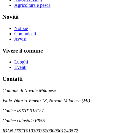
Agricoltura e pesca
Novità
Notizie
Comunicati
Avvisi
Vivere il comune
Luoghi
Eventi
Contatti
Comune di Novate Milanese
Viale Vittorio Veneto 18, Novate Milanese (MI)
Codice ISTAT 015157
Codice catastale F955
IBAN IT61T0103033520000001243572