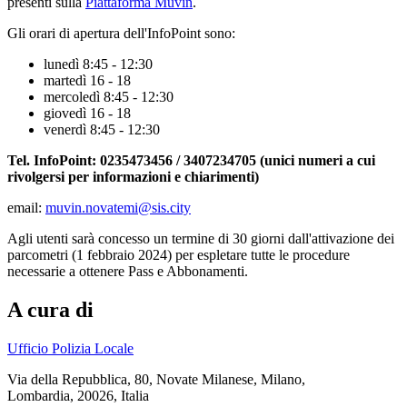
presenti sulla
Piattaforma Muvin
.
Gli orari di apertura dell'InfoPoint sono:
lunedì 8:45 - 12:30
martedì 16 - 18
mercoledì 8:45 - 12:30
giovedì 16 - 18
venerdì 8:45 - 12:30
Tel. InfoPoint: 0235473456 / 3407234705 (unici numeri a cui
rivolgersi per informazioni e chiarimenti)
email:
muvin.novatemi@sis.city
Agli utenti sarà concesso un termine di 30 giorni dall'attivazione dei
parcometri (1 febbraio 2024) per espletare tutte le procedure
necessarie a ottenere Pass e Abbonamenti.
A cura di
Ufficio Polizia Locale
Via della Repubblica, 80, Novate Milanese, Milano,
Lombardia, 20026, Italia