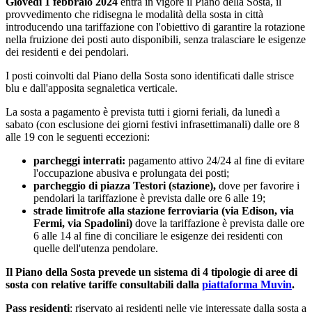
Giovedì 1 febbraio 2024
entra in vigore il Piano della Sosta, il
provvedimento che ridisegna le modalità della sosta in città
introducendo una tariffazione con l'obiettivo di garantire la rotazione
nella fruizione dei posti auto disponibili, senza tralasciare le esigenze
dei residenti e dei pendolari.
I posti coinvolti dal Piano della Sosta sono identificati dalle strisce
blu e dall'apposita segnaletica verticale.
La sosta a pagamento è prevista tutti i giorni feriali, da lunedì a
sabato (con esclusione dei giorni festivi infrasettimanali) dalle ore 8
alle 19 con le seguenti eccezioni:
parcheggi interrati:
pagamento attivo 24/24 al fine di evitare
l'occupazione abusiva e prolungata dei posti;
parcheggio di piazza Testori (stazione),
dove per favorire i
pendolari la tariffazione è prevista dalle ore 6 alle 19;
strade limitrofe alla stazione ferroviaria (via Edison, via
Fermi, via Spadolini)
dove la tariffazione è prevista dalle ore
6 alle 14 al fine di conciliare le esigenze dei residenti con
quelle dell'utenza pendolare.
Il Piano della Sosta prevede un sistema di 4 tipologie di aree di
sosta con relative tariffe consultabili dalla
piattaforma Muvin
.
Pass residenti
: riservato ai residenti nelle vie interessate dalla sosta a