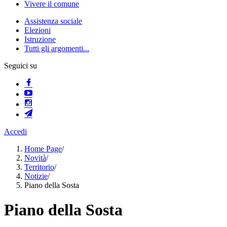
Vivere il comune
Assistenza sociale
Elezioni
Istruzione
Tutti gli argomenti...
Seguici su
Accedi
Home Page
/
Novità
/
Territorio
/
Notizie
/
Piano della Sosta
Piano della Sosta