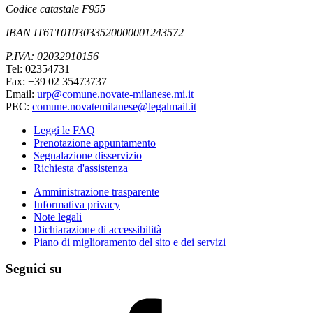
Codice catastale F955
IBAN IT61T0103033520000001243572
P.IVA: 02032910156
Tel: 02354731
Fax: +39 02 35473737
Email:
urp@comune.novate-milanese.mi.it
PEC:
comune.novatemilanese@legalmail.it
Leggi le FAQ
Prenotazione appuntamento
Segnalazione disservizio
Richiesta d'assistenza
Amministrazione trasparente
Informativa privacy
Note legali
Dichiarazione di accessibilità
Piano di miglioramento del sito e dei servizi
Seguici su