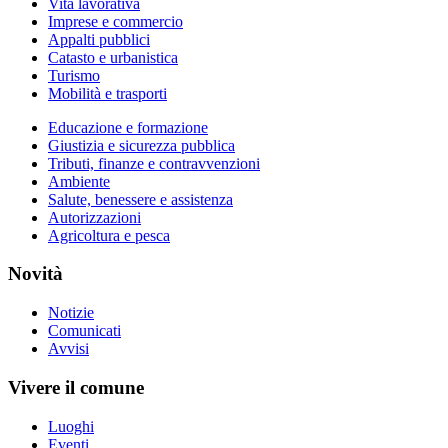
Vita lavorativa
Imprese e commercio
Appalti pubblici
Catasto e urbanistica
Turismo
Mobilità e trasporti
Educazione e formazione
Giustizia e sicurezza pubblica
Tributi, finanze e contravvenzioni
Ambiente
Salute, benessere e assistenza
Autorizzazioni
Agricoltura e pesca
Novità
Notizie
Comunicati
Avvisi
Vivere il comune
Luoghi
Eventi