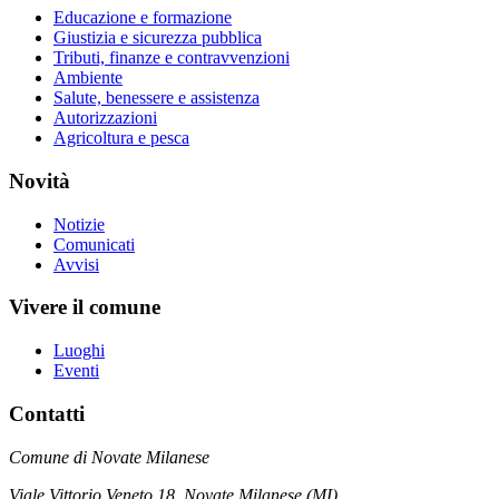
Educazione e formazione
Giustizia e sicurezza pubblica
Tributi, finanze e contravvenzioni
Ambiente
Salute, benessere e assistenza
Autorizzazioni
Agricoltura e pesca
Novità
Notizie
Comunicati
Avvisi
Vivere il comune
Luoghi
Eventi
Contatti
Comune di Novate Milanese
Viale Vittorio Veneto 18, Novate Milanese (MI)