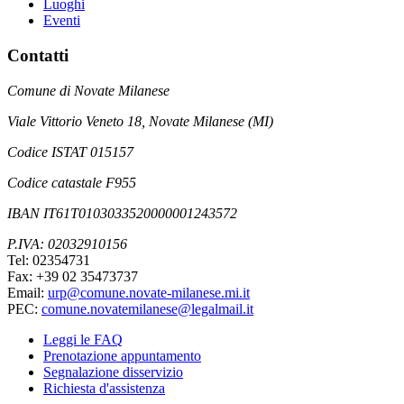
Luoghi
Eventi
Contatti
Comune di Novate Milanese
Viale Vittorio Veneto 18, Novate Milanese (MI)
Codice ISTAT 015157
Codice catastale F955
IBAN IT61T0103033520000001243572
P.IVA: 02032910156
Tel: 02354731
Fax: +39 02 35473737
Email:
urp@comune.novate-milanese.mi.it
PEC:
comune.novatemilanese@legalmail.it
Leggi le FAQ
Prenotazione appuntamento
Segnalazione disservizio
Richiesta d'assistenza