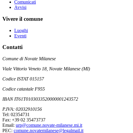
Comunicati
Avvisi
Vivere il comune
Luoghi
Eventi
Contatti
Comune di Novate Milanese
Viale Vittorio Veneto 18, Novate Milanese (MI)
Codice ISTAT 015157
Codice catastale F955
IBAN IT61T0103033520000001243572
P.IVA: 02032910156
Tel: 02354731
Fax: +39 02 35473737
Email:
urp@comune.novate-milanese.mi.it
PEC:
comune.novatemilanese@legalmail.it