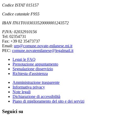
Codice ISTAT 015157
Codice catastale F955
IBAN IT61T0103033520000001243572
P.IVA: 02032910156
Tel: 02354731
Fax: +39 02 35473737
Email:
urp@comune.novate-milanese.mi.it
PEC:
comune.novatemilanese@legalmail.it
Leggi le FAQ
Prenotazione appuntamento
Segnalazione disservizio
Richiesta d'assistenza
Amministrazione trasparente
Informativa privacy
Note legali
Dichiarazione di accessibilità
Piano di miglioramento del sito e dei servizi
Seguici su