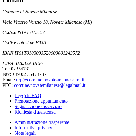
Contatti
Comune di Novate Milanese
Viale Vittorio Veneto 18, Novate Milanese (MI)
Codice ISTAT 015157
Codice catastale F955
IBAN IT61T0103033520000001243572
P.IVA: 02032910156
Tel: 02354731
Fax: +39 02 35473737
Email:
urp@comune.novate-milanese.mi.it
PEC:
comune.novatemilanese@legalmail.it
Leggi le FAQ
Prenotazione appuntamento
Segnalazione disservizio
Richiesta d'assistenza
Amministrazione trasparente
Informativa privacy
Note legali