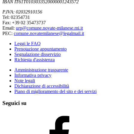
IBAN IT61T0103033520000001243572
P.IVA: 02032910156
Tel: 02354731
Fax: +39 02 35473737
Email:
urp@comune.novate-milanese.mi.it
PEC:
comune.novatemilanese@legalmail.it
Leggi le FAQ
Prenotazione appuntamento
Segnalazione disservizio
Richiesta d'assistenza
Amministrazione trasparente
Informativa privacy
Note legali
Dichiarazione di accessibilità
Piano di miglioramento del sito e dei servizi
Seguici su